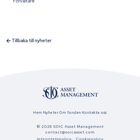
Förvaltare
Tillbaka till nyheter
·
·
·
Hem
Nyheter
Om fonden
Kontakta oss
©
2026
SOIC Asset Management
contact@soicasset.com
·
Integritetspolicy
Cookiepolicy