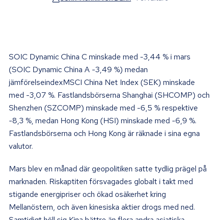
SOIC Dynamic China C minskade med -3,44 % i mars
(SOIC Dynamic China A -3,49 %) medan
jämförelseindexMSCI China Net Index (SEK) minskade
med -3,07 %. Fastlandsbörserna Shanghai (SHCOMP) och
Shenzhen (SZCOMP) minskade med -6,5 % respektive
-8,3 %, medan Hong Kong (HSI) minskade med -6,9 %.
Fastlandsbörserna och Hong Kong är räknade i sina egna
valutor.
Mars blev en månad där geopolitiken satte tydlig prägel på
marknaden. Riskaptiten försvagades globalt i takt med
stigande energipriser och ökad osäkerhet kring
Mellanöstern, och även kinesiska aktier drogs med ned.
Samtidigt höll sig Kina bättre än flera andra asiatiska