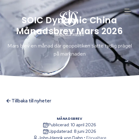
SOIC Dynamic China
Månadsbrev Mars 2026
Mars blev en månad där geopolitiken satte tydlig prägel
på marknaden
Tillbaka till nyheter
MÅNADSBREV
Publicerad:
10 april 2026
Uppdaterad:
8 juni 2026
John-Henrik von Dahn
•
Förvaltare